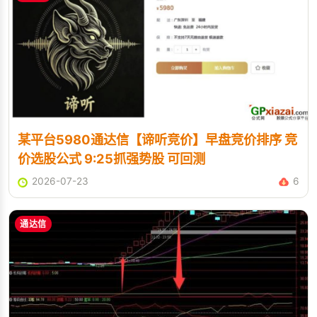
某平台5980通达信【谛听竞价】早盘竞价排序 竞
价选股公式 9:25抓强势股 可回测
2026-07-23
6
通达信