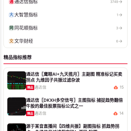
通达信指标
→
通
3749
大智慧指标
→
大
1
同花顺指标
→
同
3
文华财经
→
文
6
精品指标推荐
通达信〖鹰眼AI+九天揽月〗主副图 精准标记买卖
拐点 九维因子共振过滤杂波
通达信
15
精品
通达信〖DKXH多空信号〗主图指标 捕捉趋势翻倍
牛股的最佳股票指标公式之一
通达信
14
精品
源于某音直播间【四维共振】副图指标 抓趋势拐