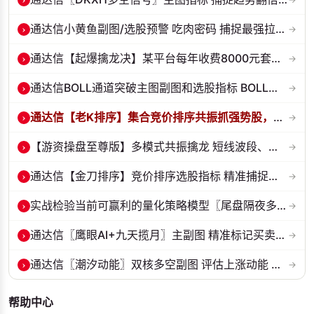
›
通达信小黄鱼副图/选股预警 吃肉密码 捕捉最强拉升段 源码 贴图
→
›
通达信【起爆擒龙决】某平台每年收费8000元套装 指标源码 无未来
→
›
通达信BOLL通道突破主图副图和选股指标 BOLL通达突破追踪主力动向 源码...
→
›
通达信【老K排序】集合竞价排序共振抓强势股，超高胜率，十合一排序！
→
›
【游资操盘至尊版】多模式共振擒龙 短线波段、低位抄底、游资启动行情量...
→
›
通达信【金刀排序】竞价排序选股指标 精准捕捉强势首板 源码 贴图
→
›
实战检验当前可赢利的量化策略模型〖尾盘隔夜多头承接〗套装指标 源码 ...
→
›
通达信〖鹰眼AI+九天揽月〗主副图 精准标记买卖拐点 九维因子共振过滤杂...
→
›
通达信〖潮汐动能〗双核多空副图 评估上涨动能 量化判断多空力量的强弱...
→
帮助中心