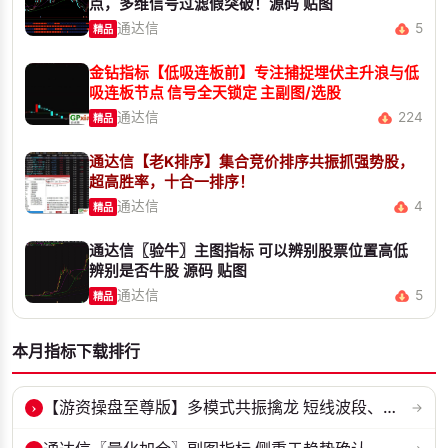
点，多维信号过滤假突破！源码 贴图
通达信
5
精品
金钻指标【低吸连板前】专注捕捉埋伏主升浪与低
吸连板节点 信号全天锁定 主副图/选股
通达信
224
精品
通达信【老K排序】集合竞价排序共振抓强势股，
超高胜率，十合一排序！
通达信
4
精品
通达信〖验牛〗主图指标 可以辨别股票位置高低
辨别是否牛股 源码 贴图
通达信
5
精品
本月指标下载排行
›
【游资操盘至尊版】多模式共振擒龙 短线波段、低位抄底、游资启动行情量...
→