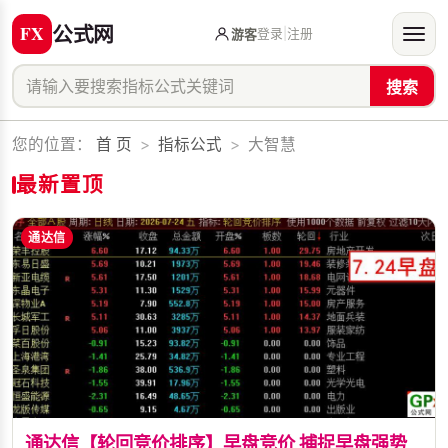
公式网
登录
|
注册
游客
搜索
您的位置：
首 页
>
指标公式
>
大智慧
最新置顶
通达信
通达信【轮回竞价排序】早盘竞价 捕捉早盘强势