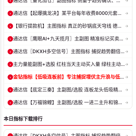
›
通达信〖量化加仓〗副图指标 侧重于趋势确认、量能配合与高低位反转信号...
→
›
通达信【起爆擒龙决】某平台每年收费8000元套装 指标源码 无未来
→
›
【银行提款机】主图指标 真正的砂锅底天穹线 德某通要价10万的主图核心...
→
›
通达信〖鹰眼AI+九天揽月〗主副图 精准标记买卖拐点 九维因子共振过滤杂...
→
›
通达信〖DKXH多空信号〗主图指标 捕捉趋势翻倍牛股的最佳股票指标公式之...
→
›
主力量能副图+选股 红柱当天主动买入量 绿柱主动卖出量
→
›
金钻指标【低吸连板前】专注捕捉埋伏主升浪与低吸连板节点 信号全天锁定...
→
›
通达信【底定三秦】主副图/选股 连板龙头低吸精准量化 出票少而精 五年...
→
›
通达信【万福锦鲤】主副图/选股 一进二主升和锦鲤回调两种模式 源码
→
本日指标下载排行
›
通达信〖DKXH多空信号〗主图指标 捕捉趋势翻倍牛股的最佳股票指标公式之...
→