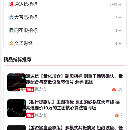
通达信指标
→
通
3748
大智慧指标
→
大
1
同花顺指标
→
同
3
文华财经
→
文
6
精品指标推荐
通达信〖量化加仓〗副图指标 侧重于趋势确认、量
能配合与高低位反转信号 源码 贴图
通达信
29
精品
【银行提款机】主图指标 真正的砂锅底天穹线 德
某通要价10万的主图核心算法雷同版
通达信
7
精品
【游资操盘至尊版】多模式共振擒龙 短线波段、低