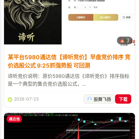
3
某平台5980通达信【谛听竞价】早盘竞价排序 竞
价选股公式 9:25抓强势股 可回测
谛听竞价说明：原价5980通达信《谛听竞价》排序指标
是一个典型的集合竞价选股公式，...
2026-07-23
股舞飞扬
下载
通达信