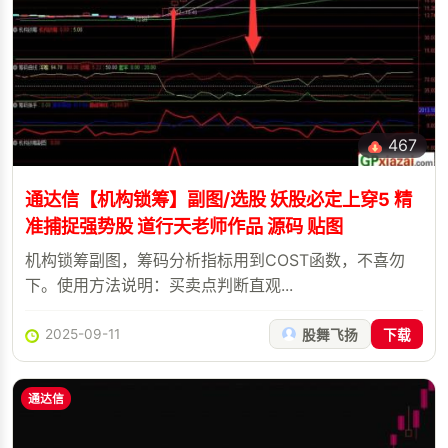
467
通达信【机构锁筹】副图/选股 妖股必定上穿5 精
准捕捉强势股 道行天老师作品 源码 贴图
机构锁筹副图，筹码分析指标用到COST函数，不喜勿
下。使用方法说明：买卖点判断直观...
2025-09-11
股舞飞扬
下载
通达信