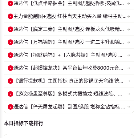
›
通达信【低点半路掘金】主副图/选股指标 挖掘低吸 半路下跌低吸思路 源...
→
›
主力量能副图+选股 红柱当天主动买入量 绿柱主动卖出量
→
›
通达信【底定三秦】主副图/选股 连板龙头低吸精准量化 出票少而精 五年...
→
›
通达信【万福锦鲤】主副图/选股 一进二主升和锦鲤回调两种模式 源码
→
›
通达信【招财纳福】+【六脉共振】主副图/选股 自用经历实战的指标 抓强...
→
›
通达信【起爆擒龙决】某平台每年收费8000元套装 指标源码 无未来
→
›
【银行提款机】主图指标 真正的砂锅底天穹线 德某通要价10万的主图核心...
→
›
【游资操盘至尊版】多模式共振擒龙 短线波段、低位抄底、游资启动行情量...
→
›
通达信【倚天屠龙起爆】副图/选股 堪称金钻指标 平均每3日出一票 源码 ...
→
本日指标下载排行