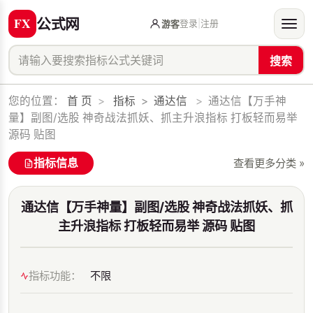
公式网
登录
|
注册
游客
搜索
您的位置：
首 页
>
指标
>
通达信
>
通达信【万手神
量】副图/选股 神奇战法抓妖、抓主升浪指标 打板轻而易举
源码 贴图
指标信息
查看更多分类 »
通达信【万手神量】副图/选股 神奇战法抓妖、抓
主升浪指标 打板轻而易举 源码 贴图
指标功能：
不限