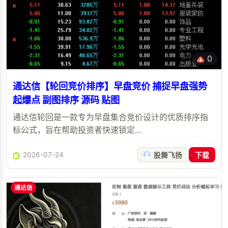
0
通达信【轮回竞价排序】早盘竞价 捕捉早盘强势
起爆点 副图排序 源码 贴图
通达信轮回是一款专为早盘集合竞价设计的优质排序指
标公式，旨在帮助投资者快速锁定...
2026-07-24
股舞飞扬
下载
通达信