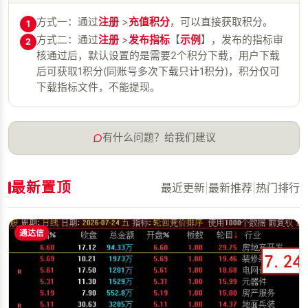
方式一：通过
注册
>
充值积分
，可以直接获取积分。
1
方式二：通过
注册
>
发布指标
【
示例
】，发布的指标审
2
核通过后，默认设置的是需要2个积分下载，用户下载
后可获取1积分(同账号多次下载只计1积分)，积分仅可
下载指标文件，不能提现。
有什么问题？给我们建议
最新置顶
最近更新
|
最新推荐
|
热门排行
通达信