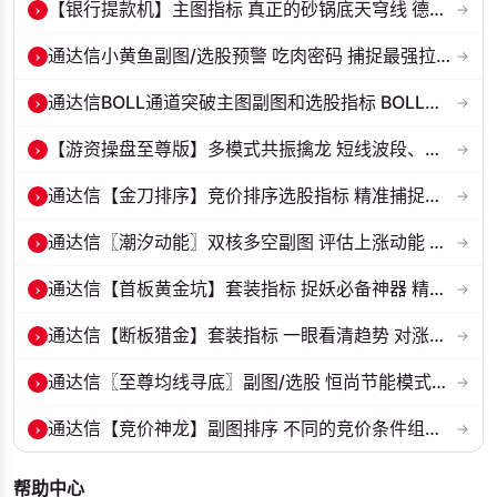
›
【银行提款机】主图指标 真正的砂锅底天穹线 德某通要价10万的主图核心...
→
›
通达信小黄鱼副图/选股预警 吃肉密码 捕捉最强拉升段 源码 贴图
→
›
通达信BOLL通道突破主图副图和选股指标 BOLL通达突破追踪主力动向 源码...
→
›
【游资操盘至尊版】多模式共振擒龙 短线波段、低位抄底、游资启动行情量...
→
›
通达信【金刀排序】竞价排序选股指标 精准捕捉强势首板 源码 贴图
→
›
通达信〖潮汐动能〗双核多空副图 评估上涨动能 量化判断多空力量的强弱...
→
›
通达信【首板黄金坑】套装指标 捉妖必备神器 精准捕捉强势股的起爆点 源...
→
›
通达信【断板猎金】套装指标 一眼看清趋势 对涨停板以后趋势进行研判 源...
→
›
通达信〖至尊均线寻底〗副图/选股 恒尚节能模式量化 捕捉短线抄底标的
→
›
通达信【竞价神龙】副图排序 不同的竞价条件组合共振 不支持回测 源码 ...
→
帮助中心