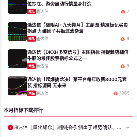
位抄底、游资启动行情量身打造
通达信
7
精品
通达信〖鹰眼AI+九天揽月〗主副图 精准标记买卖
拐点 九维因子共振过滤杂波
通达信
9
精品
通达信〖DKXH多空信号〗主图指标 捕捉趋势翻倍
牛股的最佳股票指标公式之一
通达信
9
精品
通达信【起爆擒龙决】某平台每年收费8000元套
装 指标源码 无未来
通达信
1965
精品
本月指标下载排行
›
通达信〖量化加仓〗副图指标 侧重于趋势确认、量能配合与高低位反转信号...
→