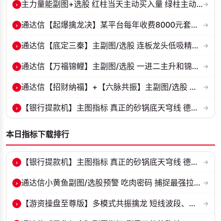
›
主力量能副图+选股 红柱当天主动买入量 绿柱主动卖出量
→
›
通达信【起爆擒龙决】某平台每年收费8000元套装 指标源码 无未来
→
›
通达信【底定三秦】主副图/选股 连板龙头低吸精准量化 出票少而精 五年...
→
›
通达信【万福锦鲤】主副图/选股 一进二主升和锦鲤回调两种模式 源码
→
›
通达信【招财纳福】+【六脉共振】主副图/选股 自用经历实战的指标 抓强...
→
›
【银行提款机】主图指标 真正的砂锅底天穹线 德某通要价10万的主图核心...
→
本日指标下载排行
›
【银行提款机】主图指标 真正的砂锅底天穹线 德某通要价10万的主图核心...
→
›
通达信小黄鱼副图/选股预警 吃肉密码 捕捉最强拉升段 源码 贴图
→
›
【游资操盘至尊版】多模式共振擒龙 短线波段、低位抄底、游资启动行情量...
→