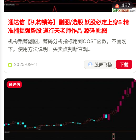
467
通达信【机构锁筹】副图/选股 妖股必定上穿5 精
准捕捉强势股 道行天老师作品 源码 贴图
机构锁筹副图，筹码分析指标用到COST函数，不喜勿
下。使用方法说明：买卖点判断直观...
2025-09-11
股舞飞扬
下载
通达信