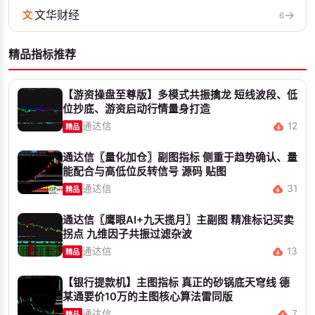
文华财经
→
文
6
精品指标推荐
【游资操盘至尊版】多模式共振擒龙 短线波段、低
位抄底、游资启动行情量身打造
通达信
12
精品
通达信〖量化加仓〗副图指标 侧重于趋势确认、量
能配合与高低位反转信号 源码 贴图
通达信
31
精品
通达信〖鹰眼AI+九天揽月〗主副图 精准标记买卖
拐点 九维因子共振过滤杂波
通达信
13
精品
【银行提款机】主图指标 真正的砂锅底天穹线 德
某通要价10万的主图核心算法雷同版
通达信
7
精品