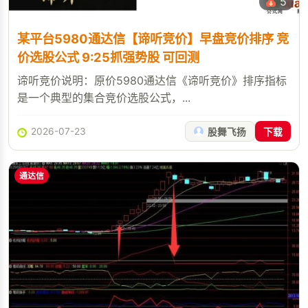
5
某平台5980通达信【谛听竞价】早盘竞价排序 竞
价选股公式 9:25抓强势股 可回测
谛听竞价说明：原价5980通达信《谛听竞价》排序指标
是一个典型的集合竞价选股公式，...
2026-07-23
股舞飞扬
下载
通达信