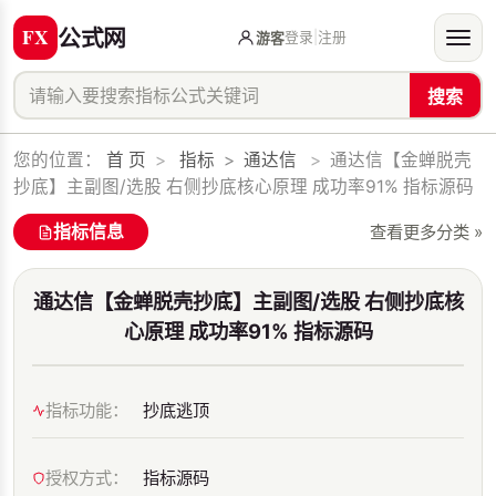
公式网
登录
|
注册
游客
搜索
您的位置：
首 页
>
指标
>
通达信
>
通达信【金蝉脱壳
抄底】主副图/选股 右侧抄底核心原理 成功率91% 指标源码
指标信息
查看更多分类 »
通达信【金蝉脱壳抄底】主副图/选股 右侧抄底核
心原理 成功率91% 指标源码
指标功能：
抄底逃顶
授权方式：
指标源码