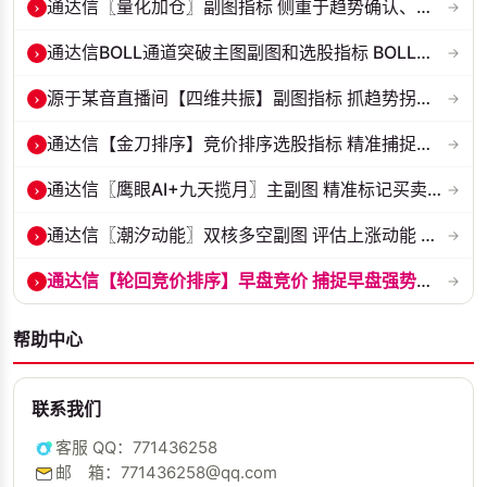
›
通达信〖量化加仓〗副图指标 侧重于趋势确认、量能配合与高低位反转信号...
→
›
通达信BOLL通道突破主图副图和选股指标 BOLL通达突破追踪主力动向 源码...
→
›
源于某音直播间【四维共振】副图指标 抓趋势拐点，多维信号过滤假突破！...
→
›
通达信【金刀排序】竞价排序选股指标 精准捕捉强势首板 源码 贴图
→
›
通达信〖鹰眼AI+九天揽月〗主副图 精准标记买卖拐点 九维因子共振过滤杂...
→
›
通达信〖潮汐动能〗双核多空副图 评估上涨动能 量化判断多空力量的强弱...
→
›
通达信【轮回竞价排序】早盘竞价 捕捉早盘强势起爆点 副图排序 源码 贴...
→
帮助中心
联系我们
客服 QQ：771436258
邮 箱：771436258@qq.com