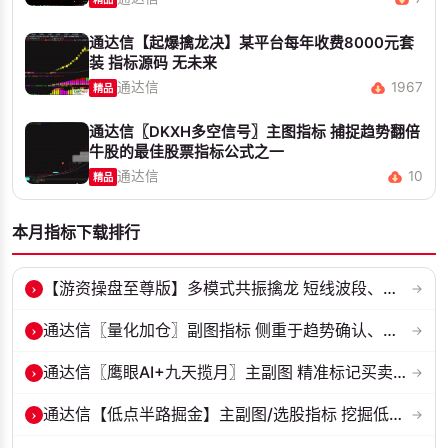
通达信【起爆擒龙决】某平台每年收费8000元套
装 指标源码 无未来
通达信
1967
精品
通达信〖DKXH多空信号〗主图指标 捕捉趋势翻倍
牛股的最佳股票指标公式之一
通达信
10
精品
本月指标下载排行
›
【游资操盘至尊版】多模式共振擒龙 短线波段、低位抄底、游资启动行情量...
→
›
通达信〖量化加仓〗副图指标 侧重于趋势确认、量能配合与高低位反转信号...
→
›
通达信〖鹰眼AI+九天揽月〗主副图 精准标记买卖拐点 九维因子共振过滤杂...
→
›
通达信【低点半路掘金】主副图/选股指标 挖掘低吸 半路下跌低吸思路 源...
→