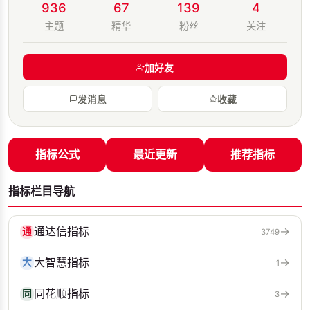
936
67
139
4
主题
精华
粉丝
关注
加好友
发消息
收藏
指标公式
最近更新
推荐指标
指标栏目导航
通达信指标
→
通
3749
大智慧指标
→
大
1
同花顺指标
→
同
3