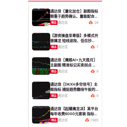
通达信〖量化加仓〗副图指标
侧重于趋势确认、量能配合与
高低位反转信号 源码 贴图
通达信
28
精品
【游资操盘至尊版】多模式共
振擒龙 短线波段、低位抄
底、游资启动行情量身打造
通达信
7
精品
通达信〖鹰眼AI+九天揽月〗
主副图 精准标记买卖拐点 九
维因子共振过滤杂波
通达信
9
精品
通达信〖DKXH多空信号〗主
图指标 捕捉趋势翻倍牛股的
最佳股票指标公式之一
通达信
9
精品
通达信【起爆擒龙决】某平台
每年收费8000元套装 指标源
码 无未来
通达信
1965
精品