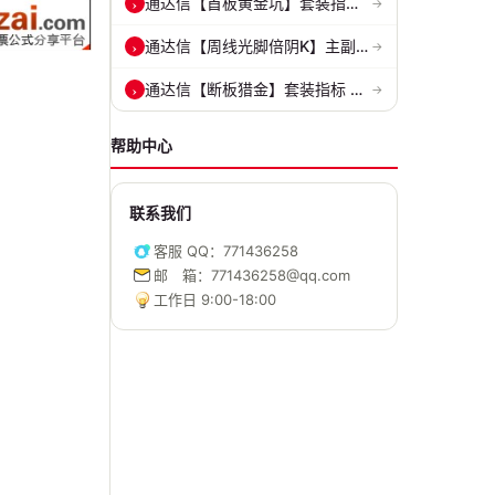
通达信【首板黄金坑】套装指标 捉妖必备神器 精准捕捉强势股的起爆点 源...
›
→
通达信【周线光脚倍阴K】主副图/选股 深度量化光脚倍阴筑底逻辑 源码无...
›
→
通达信【断板猎金】套装指标 一眼看清趋势 对涨停板以后趋势进行研判 源...
›
→
帮助中心
联系我们
客服 QQ：771436258
邮 箱：771436258@qq.com
工作日 9:00-18:00