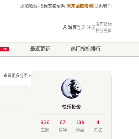
添加收藏
|
指标安装帮助
|
未来函数检测
|
联系我们
发布指标
游客
登录
|
注册
积分充值
最近更新
热门指标排行
HOT
查看更多分类 »
快乐投资
936
67
139
4
主题
精华
粉丝
关注