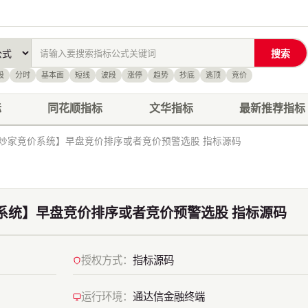
搜索
股
分时
基本面
短线
波段
涨停
趋势
抄底
逃顶
竞价
标
同花顺指标
文华指标
最新推荐指标
炒家竞价系统】早盘竞价排序或者竞价预警选股 指标源码
系统】早盘竞价排序或者竞价预警选股 指标源码
授权方式：
指标源码
运行环境：
通达信金融终端