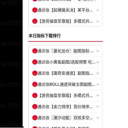
通达信【起爆擒龙决】某平台每年收费8000元套装 指标源码 无未来
›
→
【游资操盘至尊版】多模式共振擒龙 短线波段、低位抄底、游资启动行情量...
›
→
本日指标下载排行
通达信〖量化加仓〗副图指标 侧重于趋势确认、量能配合与高低位反转信号...
›
→
通达信小黄鱼副图/选股预警 吃肉密码 捕捉最强拉升段 源码 贴图
›
→
通达信【唐奇安通道】副图指标 ●●关键位置●●大概率区间
›
→
通达信BOLL通道突破主图副图和选股指标 BOLL通达突破追踪主力动向 源码...
›
→
【游资操盘至尊版】多模式共振擒龙 短线波段、低位抄底、游资启动行情量...
›
→
通达信【金刀排序】竞价排序选股指标 精准捕捉强势首板 源码 贴图
›
→
通达信〖潮汐动能〗双核多空副图 评估上涨动能 量化判断多空力量的强弱...
›
→