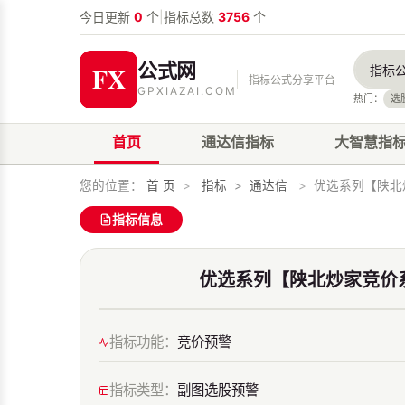
今日更新
0
个
|
指标总数
3756
个
公式网
指标公式分享平台
GPXIAZAI.COM
热门：
选
首页
通达信指标
大智慧指
您的位置：
首 页
>
指标
>
通达信
>
优选系列【陕北
指标信息
优选系列【陕北炒家竞价
指标功能：
竞价预警
指标类型：
副图选股预警