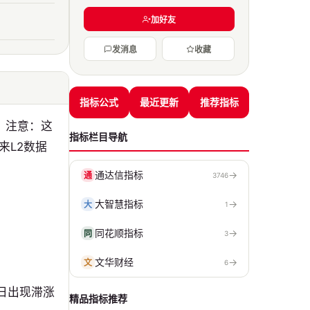
加好友
发消息
收藏
指标公式
最近更新
推荐指标
！注意：这
指标栏目导航
来L2数据
通达信指标
→
通
3746
大智慧指标
→
大
1
同花顺指标
→
同
3
文华财经
→
文
6
日出现滞涨
精品指标推荐