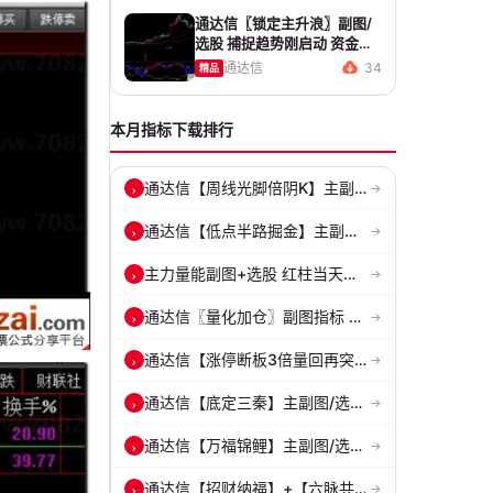
通达信〖锁定主升浪〗副图/
选股 捕捉趋势刚启动 资金同
步进场的短线潜力标的
通达信
34
精品
本月指标下载排行
通达信【周线光脚倍阴K】主副图/选股 深度量化光脚倍阴筑底逻辑 源码无...
›
→
通达信【低点半路掘金】主副图/选股指标 挖掘低吸 半路下跌低吸思路 源...
›
→
主力量能副图+选股 红柱当天主动买入量 绿柱主动卖出量
›
→
通达信〖量化加仓〗副图指标 侧重于趋势确认、量能配合与高低位反转信号...
›
→
通达信【涨停断板3倍量回再突破】核心逻辑分享 整体思路是捕捉首板后的...
›
→
通达信【底定三秦】主副图/选股 连板龙头低吸精准量化 出票少而精 五年...
›
→
通达信【万福锦鲤】主副图/选股 一进二主升和锦鲤回调两种模式 源码
›
→
通达信【招财纳福】+【六脉共振】主副图/选股 自用经历实战的指标 抓强...
›
→