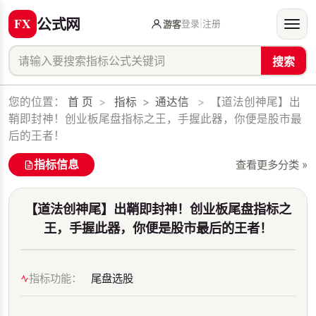
公式网
登录
|
注册
游客
搜索
您的位置：
首 页
>
指标
>
通达信
>
【道法创神尾】出
鞘即封神！创业板尾盘指标之王，手握此器，你便是股市最
后的王者！
指标信息
查看更多分类 »
【道法创神尾】出鞘即封神！创业板尾盘指标之
王，手握此器，你便是股市最后的王者！
指标功能：
尾盘选股