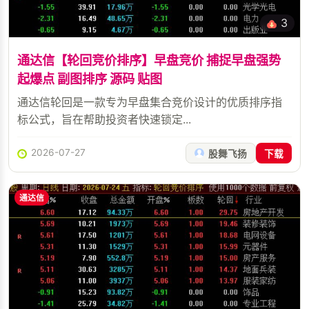
3
通达信【轮回竞价排序】早盘竞价 捕捉早盘强势
起爆点 副图排序 源码 贴图
通达信轮回是一款专为早盘集合竞价设计的优质排序指
标公式，旨在帮助投资者快速锁定...
2026-07-27
股舞飞扬
下载
通达信