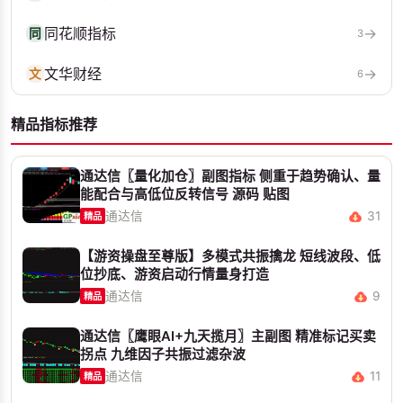
同花顺指标
→
同
3
文华财经
→
文
6
精品指标推荐
通达信〖量化加仓〗副图指标 侧重于趋势确认、量
能配合与高低位反转信号 源码 贴图
通达信
31
精品
【游资操盘至尊版】多模式共振擒龙 短线波段、低
位抄底、游资启动行情量身打造
通达信
9
精品
通达信〖鹰眼AI+九天揽月〗主副图 精准标记买卖
拐点 九维因子共振过滤杂波
通达信
11
精品