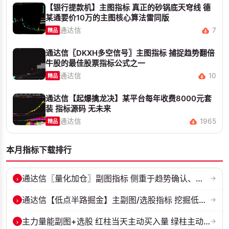
【银行提款机】主图指标 真正的砂锅底天穹线 德
某通要价10万的主图核心算法雷同版
通达信
7
精品
通达信〖DKXH多空信号〗主图指标 捕捉趋势翻倍
牛股的最佳股票指标公式之一
通达信
10
精品
通达信【起爆擒龙决】某平台每年收费8000元套
装 指标源码 无未来
通达信
1965
精品
本月指标下载排行
›
通达信〖量化加仓〗副图指标 侧重于趋势确认、量能配合与高低位反转信号...
→
›
通达信【低点半路掘金】主副图/选股指标 挖掘低吸 半路下跌低吸思路 源...
→
›
主力量能副图+选股 红柱当天主动买入量 绿柱主动卖出量
→