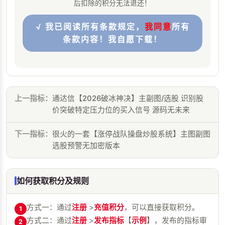
后扣除的积分无法退还！
√ 我已阅读所有条款规定，
我同意
所有
条款内容！我自愿下载！
上一指标：
通达信【2026破冰神决】主副图/选股 识别股
价突破特定压力位的买入信号 源码无未来
下一指标：
很火的一套【涨停战队操盘炒股系统】主图副图
选股预警无加密版本
如何获取积分及规则
方式一：通过
注册
>
充值积分
，可以直接获取积分。
1
方式二：通过
注册
>
发布指标
【
示例
】，发布的指标审
2