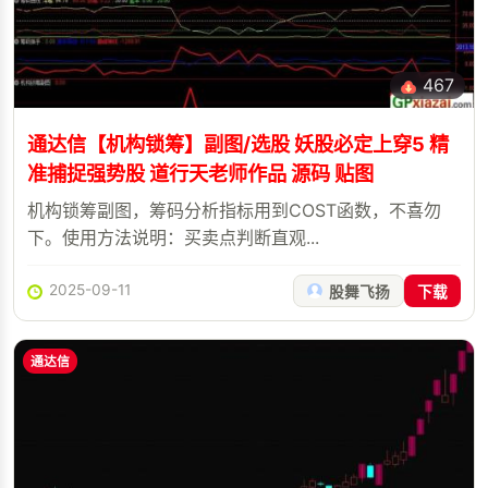
467
通达信【机构锁筹】副图/选股 妖股必定上穿5 精
准捕捉强势股 道行天老师作品 源码 贴图
机构锁筹副图，筹码分析指标用到COST函数，不喜勿
下。使用方法说明：买卖点判断直观...
2025-09-11
股舞飞扬
下载
通达信