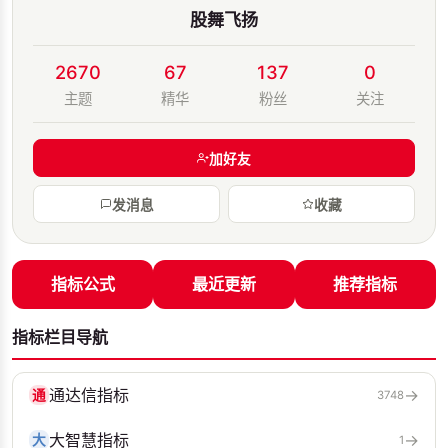
股舞飞扬
2670
67
137
0
主题
精华
粉丝
关注
加好友
发消息
收藏
指标公式
最近更新
推荐指标
指标栏目导航
通达信指标
→
通
3748
大智慧指标
→
大
1