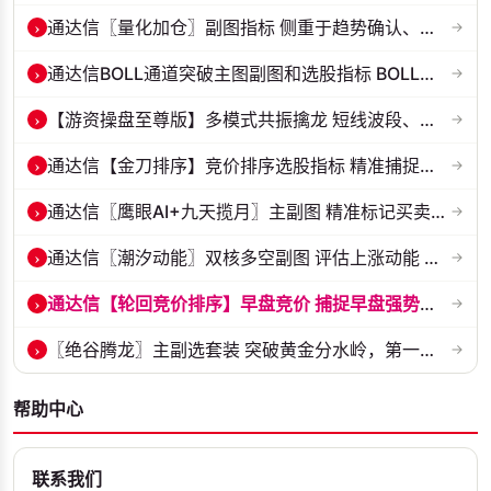
›
通达信〖量化加仓〗副图指标 侧重于趋势确认、量能配合与高低位反转信号...
→
›
通达信BOLL通道突破主图副图和选股指标 BOLL通达突破追踪主力动向 源码...
→
›
【游资操盘至尊版】多模式共振擒龙 短线波段、低位抄底、游资启动行情量...
→
›
通达信【金刀排序】竞价排序选股指标 精准捕捉强势首板 源码 贴图
→
›
通达信〖鹰眼AI+九天揽月〗主副图 精准标记买卖拐点 九维因子共振过滤杂...
→
›
通达信〖潮汐动能〗双核多空副图 评估上涨动能 量化判断多空力量的强弱...
→
›
通达信【轮回竞价排序】早盘竞价 捕捉早盘强势起爆点 副图排序 源码 贴...
→
›
〖绝谷腾龙〗主副选套装 突破黄金分水岭，第一根跳空金手指全套战法
→
帮助中心
联系我们