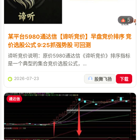
5
某平台5980通达信【谛听竞价】早盘竞价排序 竞
价选股公式 9:25抓强势股 可回测
谛听竞价说明：原价5980通达信《谛听竞价》排序指标
是一个典型的集合竞价选股公式，...
2026-07-23
股舞飞扬
下载
通达信