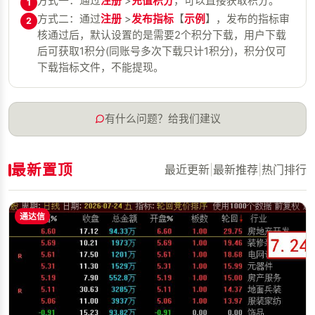
方式一：通过
注册
>
充值积分
，可以直接获取积分。
1
方式二：通过
注册
>
发布指标
【
示例
】，发布的指标审
2
核通过后，默认设置的是需要2个积分下载，用户下载
后可获取1积分(同账号多次下载只计1积分)，积分仅可
下载指标文件，不能提现。
有什么问题？给我们建议
最新置顶
最近更新
|
最新推荐
|
热门排行
通达信