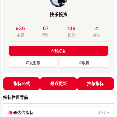
快乐投资
936
67
139
4
主题
精华
粉丝
关注
加好友
发消息
收藏
指标公式
最近更新
推荐指标
指标栏目导航
通达信指标
→
通
3749