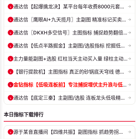
›
通达信【起爆擒龙决】某平台每年收费8000元套装 指标源码 无未来
→
›
通达信〖鹰眼AI+九天揽月〗主副图 精准标记买卖拐点 九维因子共振过滤杂...
→
›
通达信〖DKXH多空信号〗主图指标 捕捉趋势翻倍牛股的最佳股票指标公式之...
→
›
通达信【低点半路掘金】主副图/选股指标 挖掘低吸 半路下跌低吸思路 源...
→
›
主力量能副图+选股 红柱当天主动买入量 绿柱主动卖出量
→
›
【银行提款机】主图指标 真正的砂锅底天穹线 德某通要价10万的主图核心...
→
›
金钻指标【低吸连板前】专注捕捉埋伏主升浪与低吸连板节点 信号全天锁定...
→
›
通达信【底定三秦】主副图/选股 连板龙头低吸精准量化 出票少而精 五年...
→
本日指标下载排行
›
源于某音直播间【四维共振】副图指标 抓趋势拐点，多维信号过滤假突破！...
→