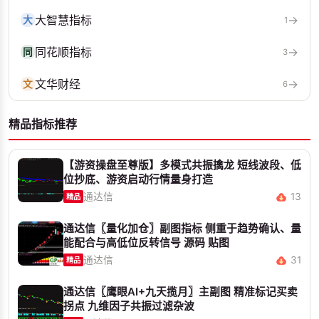
大智慧指标
→
大
1
同花顺指标
→
同
3
文华财经
→
文
6
精品指标推荐
【游资操盘至尊版】多模式共振擒龙 短线波段、低
位抄底、游资启动行情量身打造
通达信
13
精品
通达信〖量化加仓〗副图指标 侧重于趋势确认、量
能配合与高低位反转信号 源码 贴图
通达信
31
精品
通达信〖鹰眼AI+九天揽月〗主副图 精准标记买卖
拐点 九维因子共振过滤杂波