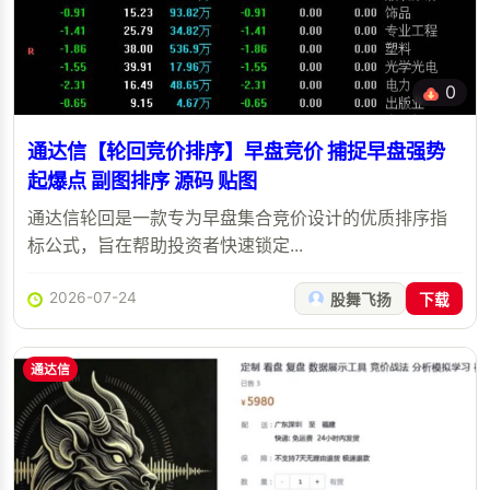
0
通达信【轮回竞价排序】早盘竞价 捕捉早盘强势
起爆点 副图排序 源码 贴图
通达信轮回是一款专为早盘集合竞价设计的优质排序指
标公式，旨在帮助投资者快速锁定...
2026-07-24
股舞飞扬
下载
通达信