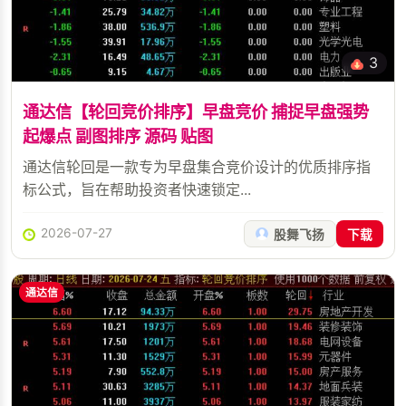
3
通达信【轮回竞价排序】早盘竞价 捕捉早盘强势
起爆点 副图排序 源码 贴图
通达信轮回是一款专为早盘集合竞价设计的优质排序指
标公式，旨在帮助投资者快速锁定...
2026-07-27
股舞飞扬
下载
通达信