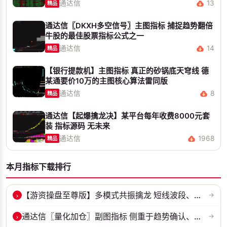
通达信
13
精品
通达信〖DKXH多空信号〗主图指标 捕捉趋势翻倍
牛股的最佳股票指标公式之一
通达信
14
精品
【银行提款机】主图指标 真正的砂锅底天穹线 德
某通要价10万的主图核心算法雷同版
通达信
8
精品
通达信【起爆擒龙决】某平台每年收费8000元套
装 指标源码 无未来
通达信
1968
精品
本月指标下载排行
›
【游资操盘至尊版】多模式共振擒龙 短线波段、低位抄底、游资启动行情量...
→
›
通达信〖量化加仓〗副图指标 侧重于趋势确认、量能配合与高低位反转信号...
→