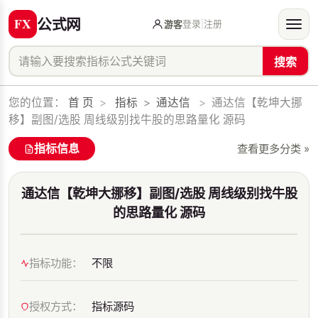
公式网
登录
|
注册
游客
搜索
您的位置：
首 页
>
指标
>
通达信
>
通达信【乾坤大挪
移】副图/选股 周线级别找牛股的思路量化 源码
指标信息
查看更多分类 »
通达信【乾坤大挪移】副图/选股 周线级别找牛股
的思路量化 源码
指标功能：
不限
授权方式：
指标源码