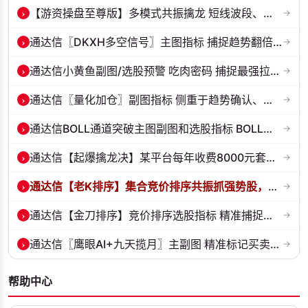
›
【游资操盘至尊版】多模式共振擒龙 短线波段、低位抄底、游资启动行情量...
→
›
通达信〖DKXH多空信号〗主图指标 捕捉趋势翻倍牛股的最佳股票指标公式之...
→
›
通达信小黄鱼副图/选股预警 吃肉密码 捕捉最强拉升段 源码 贴图
→
›
通达信〖量化加仓〗副图指标 侧重于趋势确认、量能配合与高低位反转信号...
→
›
通达信BOLL通道突破主图副图和选股指标 BOLL通达突破追踪主力动向 源码...
→
›
通达信【起爆擒龙决】某平台每年收费8000元套装 指标源码 无未来
→
›
通达信【老K排序】集合竞价排序共振抓强势股，超高胜率，十合一排序！
→
›
通达信【金刀排序】竞价排序选股指标 精准捕捉强势首板 源码 贴图
→
›
通达信〖鹰眼AI+九天揽月〗主副图 精准标记买卖拐点 九维因子共振过滤杂...
→
帮助中心