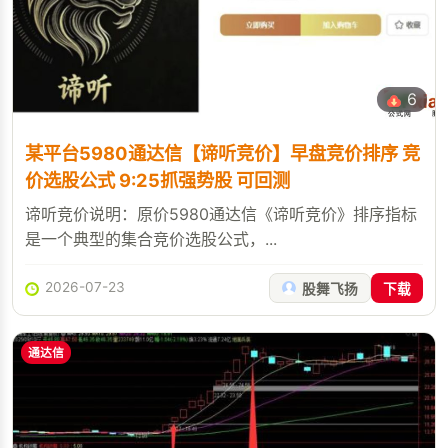
6
某平台5980通达信【谛听竞价】早盘竞价排序 竞
价选股公式 9:25抓强势股 可回测
谛听竞价说明：原价5980通达信《谛听竞价》排序指标
是一个典型的集合竞价选股公式，...
2026-07-23
股舞飞扬
下载
通达信