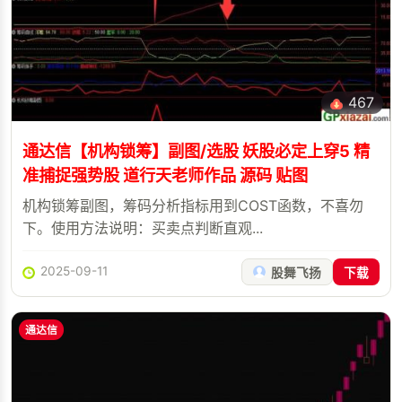
467
通达信【机构锁筹】副图/选股 妖股必定上穿5 精
准捕捉强势股 道行天老师作品 源码 贴图
机构锁筹副图，筹码分析指标用到COST函数，不喜勿
下。使用方法说明：买卖点判断直观...
2025-09-11
股舞飞扬
下载
通达信