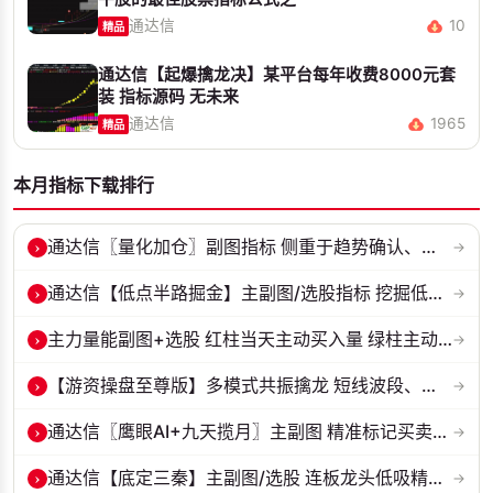
通达信
10
精品
通达信【起爆擒龙决】某平台每年收费8000元套
装 指标源码 无未来
通达信
1965
精品
本月指标下载排行
›
通达信〖量化加仓〗副图指标 侧重于趋势确认、量能配合与高低位反转信号...
→
›
通达信【低点半路掘金】主副图/选股指标 挖掘低吸 半路下跌低吸思路 源...
→
›
主力量能副图+选股 红柱当天主动买入量 绿柱主动卖出量
→
›
【游资操盘至尊版】多模式共振擒龙 短线波段、低位抄底、游资启动行情量...
→
›
通达信〖鹰眼AI+九天揽月〗主副图 精准标记买卖拐点 九维因子共振过滤杂...
→
›
通达信【底定三秦】主副图/选股 连板龙头低吸精准量化 出票少而精 五年...
→