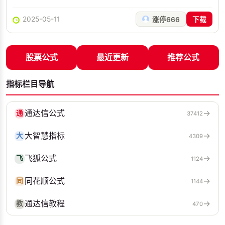
2025-05-11
涨停666
下载
股票公式
最近更新
推荐公式
指标栏目导航
通达信公式
→
通
37412
大智慧指标
→
大
4309
飞狐公式
→
飞
1124
同花顺公式
→
同
1144
通达信教程
→
教
470