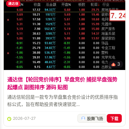
通达信
3
通达信【轮回竞价排序】早盘竞价 捕捉早盘强势
起爆点 副图排序 源码 贴图
通达信轮回是一款专为早盘集合竞价设计的优质排序指
标公式，旨在帮助投资者快速锁定...
2026-07-27
股舞飞扬
下载