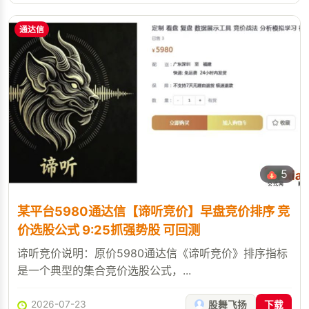
通达信
5
某平台5980通达信【谛听竞价】早盘竞价排序 竞
价选股公式 9:25抓强势股 可回测
谛听竞价说明：原价5980通达信《谛听竞价》排序指标
是一个典型的集合竞价选股公式，...
2026-07-23
股舞飞扬
下载