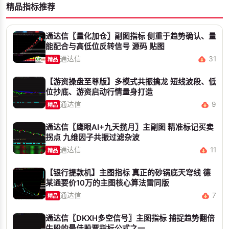
精品指标推荐
通达信〖量化加仓〗副图指标 侧重于趋势确认、量
能配合与高低位反转信号 源码 贴图
通达信
31
精品
【游资操盘至尊版】多模式共振擒龙 短线波段、低
位抄底、游资启动行情量身打造
通达信
9
精品
通达信〖鹰眼AI+九天揽月〗主副图 精准标记买卖
拐点 九维因子共振过滤杂波
通达信
11
精品
【银行提款机】主图指标 真正的砂锅底天穹线 德
某通要价10万的主图核心算法雷同版
通达信
7
精品
通达信〖DKXH多空信号〗主图指标 捕捉趋势翻倍
牛股的最佳股票指标公式之一