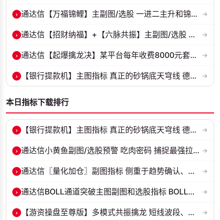
›
通达信【万福锦鲤】主副图/选股 一进二主升和锦鲤回调两种模式 源码
→
›
通达信【招财纳福】+【六脉共振】主副图/选股 自用经历实战的指标 抓强...
→
›
通达信【起爆擒龙决】某平台每年收费8000元套装 指标源码 无未来
→
›
【银行提款机】主图指标 真正的砂锅底天穹线 德某通要价10万的主图核心...
→
本日指标下载排行
›
【银行提款机】主图指标 真正的砂锅底天穹线 德某通要价10万的主图核心...
→
›
通达信小黄鱼副图/选股预警 吃肉密码 捕捉最强拉升段 源码 贴图
→
›
通达信〖量化加仓〗副图指标 侧重于趋势确认、量能配合与高低位反转信号...
→
›
通达信BOLL通道突破主图副图和选股指标 BOLL通达突破追踪主力动向 源码...
→
›
【游资操盘至尊版】多模式共振擒龙 短线波段、低位抄底、游资启动行情量...
→