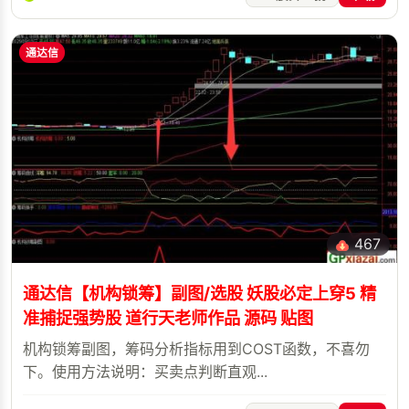
通达信
467
通达信【机构锁筹】副图/选股 妖股必定上穿5 精
准捕捉强势股 道行天老师作品 源码 贴图
机构锁筹副图，筹码分析指标用到COST函数，不喜勿
下。使用方法说明：买卖点判断直观...