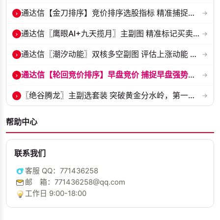
›
通达信【金刀排序】竞价排序选股指标 精准捕捉强势首板 源码 贴图
→
›
通达信〖鹰眼AI+九天揽月〗主副图 精准标记买卖拐点 九维因子共振过滤杂...
→
›
通达信〖潮汐动能〗双核多空副图 评估上涨动能 量化判断多空力量的强弱...
→
›
通达信【轮回竞价排序】早盘竞价 捕捉早盘强势起爆点 副图排序 源码 贴...
→
›
〖绝谷腾龙〗主副选套装 突破黄金分水岭，第一根跳空金手指全套战法
→
帮助中心
联系我们
客服 QQ：771436258
邮 箱：771436258@qq.com
工作日 9:00-18:00