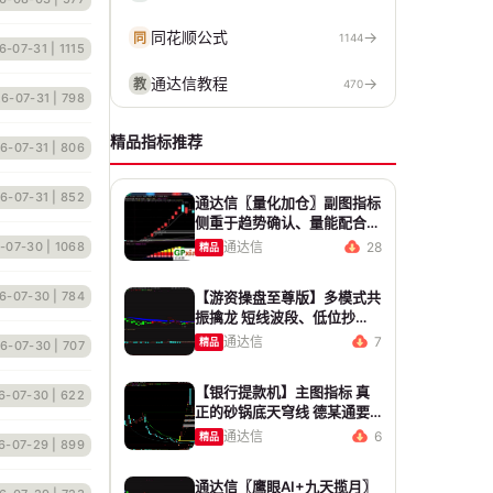
同花顺公式
→
同
1144
6-07-31
| 1115
通达信教程
→
教
470
6-07-31
| 798
精品指标推荐
6-07-31
| 806
6-07-31
| 852
通达信〖量化加仓〗副图指标
侧重于趋势确认、量能配合与
高低位反转信号 源码 贴图
-07-30
| 1068
通达信
28
精品
6-07-30
| 784
【游资操盘至尊版】多模式共
振擒龙 短线波段、低位抄
底、游资启动行情量身打造
通达信
7
精品
6-07-30
| 707
【银行提款机】主图指标 真
6-07-30
| 622
正的砂锅底天穹线 德某通要
价10万的主图核心算法雷同
通达信
6
精品
6-07-29
| 899
版
通达信〖鹰眼AI+九天揽月〗