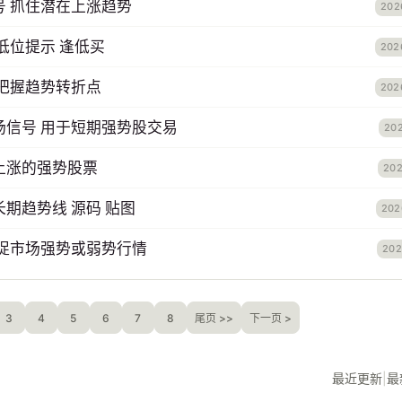
号 抓住潜在上涨趋势
202
低位提示 逢低买
202
 把握趋势转折点
202
场信号 用于短期强势股交易
202
上涨的强势股票
202
期趋势线 源码 贴图
202
捕捉市场强势或弱势行情
202
3
4
5
6
7
8
尾页 >>
下一页 >
最近更新
|
最