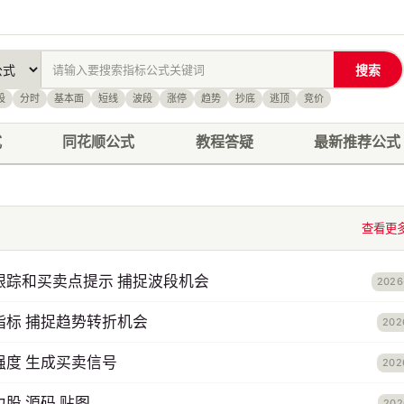
搜索
股
分时
基本面
短线
波段
涨停
趋势
抄底
逃顶
竞价
式
同花顺公式
教程答疑
最新推荐公式
查看更
跟踪和买卖点提示 捕捉波段机会
2026
指标 捕捉趋势转折机会
202
强度 生成买卖信号
202
股 源码 贴图
202