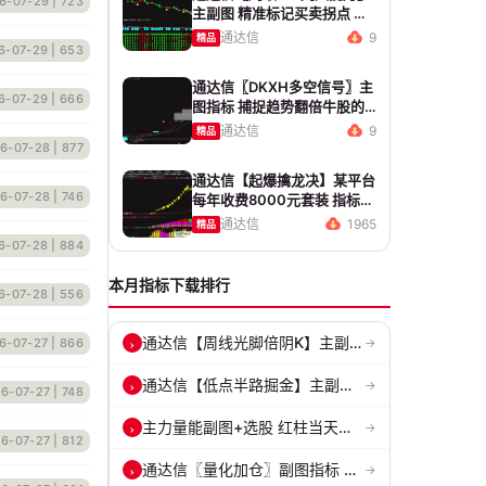
6-07-29
| 723
主副图 精准标记买卖拐点 九
维因子共振过滤杂波
通达信
9
精品
6-07-29
| 653
通达信〖DKXH多空信号〗主
6-07-29
| 666
图指标 捕捉趋势翻倍牛股的
最佳股票指标公式之一
通达信
9
精品
6-07-28
| 877
通达信【起爆擒龙决】某平台
6-07-28
| 746
每年收费8000元套装 指标源
码 无未来
通达信
1965
精品
6-07-28
| 884
本月指标下载排行
6-07-28
| 556
通达信【周线光脚倍阴K】主副图/选股 深度量化光脚倍阴筑底逻辑 源码无...
›
6-07-27
| 866
→
通达信【低点半路掘金】主副图/选股指标 挖掘低吸 半路下跌低吸思路 源...
›
→
6-07-27
| 748
主力量能副图+选股 红柱当天主动买入量 绿柱主动卖出量
›
→
6-07-27
| 812
通达信〖量化加仓〗副图指标 侧重于趋势确认、量能配合与高低位反转信号...
›
→