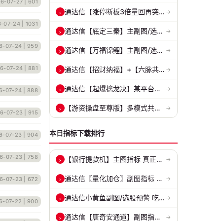
6-07-27
| 601
通达信【涨停断板3倍量回再突破】核心逻辑分享 整体思路是捕捉首板后的...
›
→
6-07-24
| 1031
通达信【底定三秦】主副图/选股 连板龙头低吸精准量化 出票少而精 五年...
›
→
6-07-24
| 959
通达信【万福锦鲤】主副图/选股 一进二主升和锦鲤回调两种模式 源码
›
→
6-07-24
| 881
通达信【招财纳福】+【六脉共振】主副图/选股 自用经历实战的指标 抓强...
›
→
通达信【起爆擒龙决】某平台每年收费8000元套装 指标源码 无未来
›
→
6-07-24
| 888
【游资操盘至尊版】多模式共振擒龙 短线波段、低位抄底、游资启动行情量...
›
→
6-07-23
| 915
本日指标下载排行
6-07-23
| 904
6-07-23
| 758
【银行提款机】主图指标 真正的砂锅底天穹线 德某通要价10万的主图核心...
›
→
通达信〖量化加仓〗副图指标 侧重于趋势确认、量能配合与高低位反转信号...
›
→
6-07-23
| 672
通达信小黄鱼副图/选股预警 吃肉密码 捕捉最强拉升段 源码 贴图
›
→
6-07-22
| 900
通达信【唐奇安通道】副图指标 ●●关键位置●●大概率区间
›
→