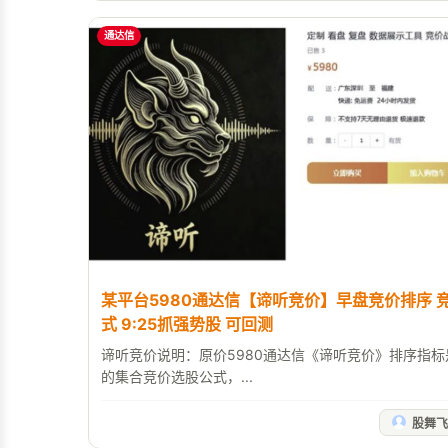
通达信
某平台5980通达信【谛听竞价】早盘竞价排序 
式 9:25抓强势股 可回测
谛听竞价说明：原价5980通达信《谛听竞价》排序指
的集合竞价选股公式，...
股舞飞