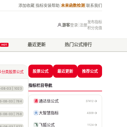
添加收藏
|
指标安装帮助
|
未来函数检测
|
联系我们
发布指标
游客
登录
|
注册
积分充值
最近更新
热门公式排行
HOT
股票公式
最近更新
推荐公式
多分类股票公式
指标栏目导航
-08-03
| 1023
通达信公式
→
通
6-08-03
| 784
37412
大智慧指标
→
大
4309
6-08-03
| 758
飞狐公式
→
飞
1124
6-08-03
| 577