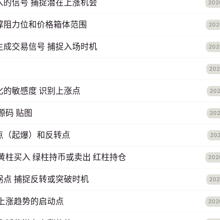
入的信号 捕捉潜在上涨机会
202
撑阻力位和价格箱体范围
202
生成交易信号 捕捉入场时机
202
202
化的敏感度 识别上涨点
202
源码 贴图
202
点（起爆）和反转点
202
黄柱买入 绿柱持币或卖出 红柱持仓
202
拐点 捕捉反转或突破时机
202
捉上涨趋势的启动点
202