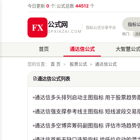
今日更新
0
个
|
公式总数
44512
个
公式网
指标公式分享平台
GPXIAZAI.COM
热门：
选
首页
通达信公式
大智慧公
您的位置：
首 页
>
股票公式
>
通达信公式
通达信公式列表
通达信多头排列启动主图指标 用于股票趋势
通达信强支撑参考线主图指标 短线波段交易
通达信多空博弈筹码副图指标 评估市场趋势
通达信首板无缺口选股指标 找低位启动的潜力