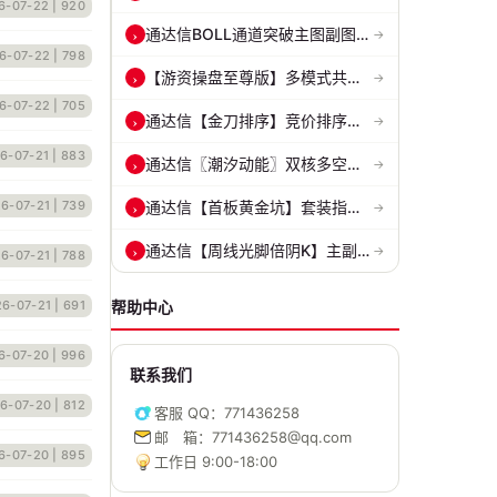
6-07-22
| 920
通达信BOLL通道突破主图副图和选股指标 BOLL通达突破追踪主力动向 源码...
›
→
6-07-22
| 798
【游资操盘至尊版】多模式共振擒龙 短线波段、低位抄底、游资启动行情量...
›
→
6-07-22
| 705
通达信【金刀排序】竞价排序选股指标 精准捕捉强势首板 源码 贴图
›
→
6-07-21
| 883
通达信〖潮汐动能〗双核多空副图 评估上涨动能 量化判断多空力量的强弱...
›
→
6-07-21
| 739
通达信【首板黄金坑】套装指标 捉妖必备神器 精准捕捉强势股的起爆点 源...
›
→
通达信【周线光脚倍阴K】主副图/选股 深度量化光脚倍阴筑底逻辑 源码无...
›
→
6-07-21
| 788
6-07-21
| 691
帮助中心
6-07-20
| 996
联系我们
6-07-20
| 812
客服 QQ：771436258
邮 箱：771436258@qq.com
6-07-20
| 895
工作日 9:00-18:00