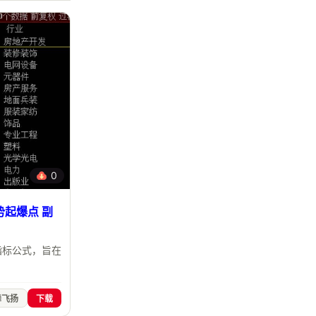
0
起爆点 副
指标公式，旨在
舞飞扬
下载