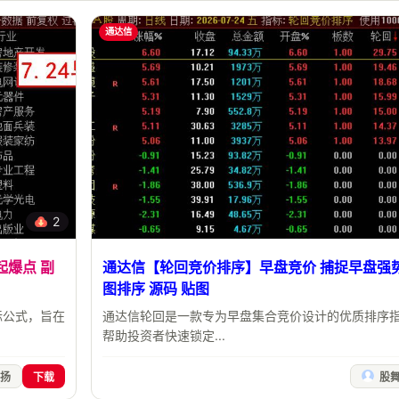
通达信
2
起爆点 副
通达信【轮回竞价排序】早盘竞价 捕捉早盘强势
图排序 源码 贴图
标公式，旨在
通达信轮回是一款专为早盘集合竞价设计的优质排序
帮助投资者快速锁定...
扬
下载
股