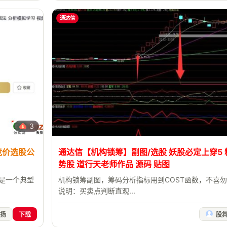
通达信
3
竞价选股公
通达信【机构锁筹】副图/选股 妖股必定上穿5
势股 道行天老师作品 源码 贴图
标是一个典型
机构锁筹副图，筹码分析指标用到COST函数，不喜
说明：买卖点判断直观...
扬
下载
股