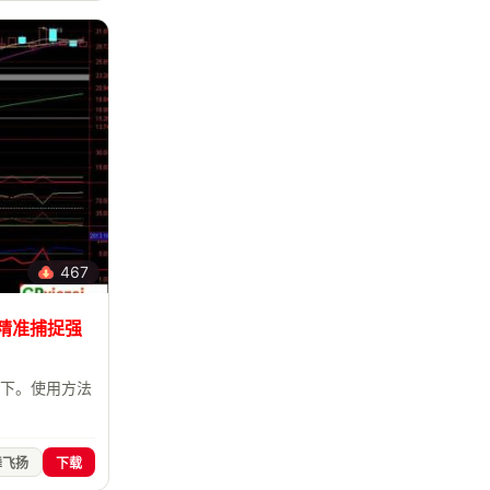
467
 精准捕捉强
勿下。使用方法
舞飞扬
下载