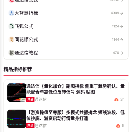
大智慧指标
→
大
4309
飞狐公式
→
飞
1124
同花顺公式
→
同
1144
通达信教程
→
教
470
精品指标推荐
通达信〖量化加仓〗副图指标 侧重于趋势确认、量
能配合与高低位反转信号 源码 贴图
通达信
31
精品
【游资操盘至尊版】多模式共振擒龙 短线波段、低
位抄底、游资启动行情量身打造
通达信
9
精品