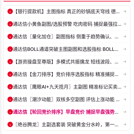
›
【银行提款机】主图指标 真正的砂锅底天穹线 德某通要价10万的主图核心...
→
›
通达信小黄鱼副图/选股预警 吃肉密码 捕捉最强拉升段 源码 贴图
→
›
通达信〖量化加仓〗副图指标 侧重于趋势确认、量能配合与高低位反转信号...
→
›
通达信BOLL通道突破主图副图和选股指标 BOLL通达突破追踪主力动向 源码...
→
›
【游资操盘至尊版】多模式共振擒龙 短线波段、低位抄底、游资启动行情量...
→
›
通达信【金刀排序】竞价排序选股指标 精准捕捉强势首板 源码 贴图
→
›
通达信〖鹰眼AI+九天揽月〗主副图 精准标记买卖拐点 九维因子共振过滤杂...
→
›
通达信〖潮汐动能〗双核多空副图 评估上涨动能 量化判断多空力量的强弱...
→
›
通达信【轮回竞价排序】早盘竞价 捕捉早盘强势起爆点 副图排序 源码 贴...
→
›
〖绝谷腾龙〗主副选套装 突破黄金分水岭，第一根跳空金手指全套战法
→