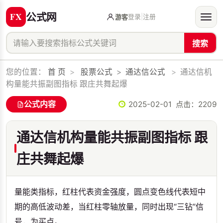
公式网
登录
|
注册
游客
搜索
您的位置：
首 页
>
股票公式
>
通达信公式
>
通达信机
构量能共振副图指标 跟庄共舞起爆
公式内容
2025-02-01 点击：
2209
通达信机构量能共振副图指标 跟
庄共舞起爆
量能类指标，红柱代表资金强度，圆点变色线代表短中
期的高低波动差，当红柱零轴放量，同时出现“三钻”信
号，为买点。