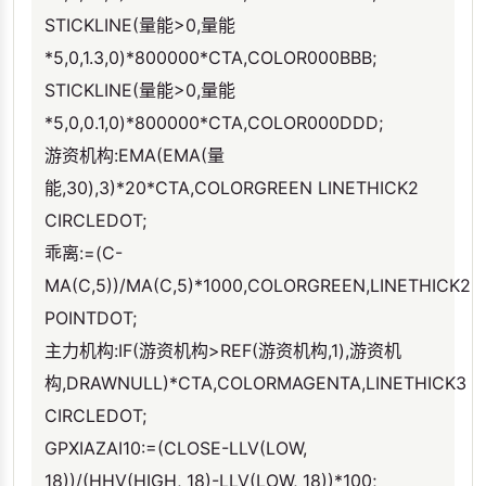
STICKLINE(量能>0,量能
*5,0,1.3,0)*800000*CTA,COLOR000BBB;
STICKLINE(量能>0,量能
*5,0,0.1,0)*800000*CTA,COLOR000DDD;
游资机构:EMA(EMA(量
能,30),3)*20*CTA,COLORGREEN LINETHICK2
CIRCLEDOT;
乖离:=(C-
MA(C,5))/MA(C,5)*1000,COLORGREEN,LINETHICK2
POINTDOT;
主力机构:IF(游资机构>REF(游资机构,1),游资机
构,DRAWNULL)*CTA,COLORMAGENTA,LINETHICK3
CIRCLEDOT;
GPXIAZAI10:=(CLOSE-LLV(LOW,
18))/(HHV(HIGH, 18)-LLV(LOW, 18))*100;