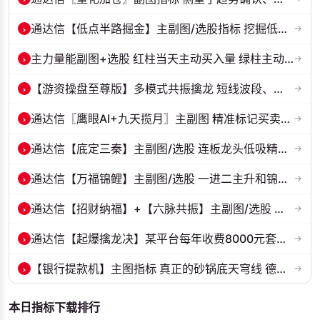
›
通达信【低点半路掘金】主副图/选股指标 挖掘低吸 半路下跌低吸思路 源...
→
›
主力量能副图+选股 红柱当天主动买入量 绿柱主动卖出量
→
›
【游资操盘至尊版】多模式共振擒龙 短线波段、低位抄底、游资启动行情量...
→
›
通达信〖鹰眼AI+九天揽月〗主副图 精准标记买卖拐点 九维因子共振过滤杂...
→
›
通达信【底定三秦】主副图/选股 连板龙头低吸精准量化 出票少而精 五年...
→
›
通达信【万福锦鲤】主副图/选股 一进二主升和锦鲤回调两种模式 源码
→
›
通达信【招财纳福】+【六脉共振】主副图/选股 自用经历实战的指标 抓强...
→
›
通达信【起爆擒龙决】某平台每年收费8000元套装 指标源码 无未来
→
›
【银行提款机】主图指标 真正的砂锅底天穹线 德某通要价10万的主图核心...
→
本日指标下载排行