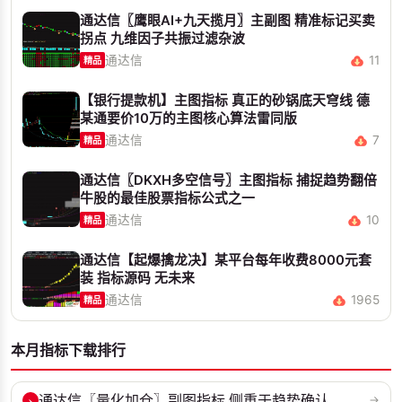
通达信〖鹰眼AI+九天揽月〗主副图 精准标记买卖
拐点 九维因子共振过滤杂波
通达信
11
精品
【银行提款机】主图指标 真正的砂锅底天穹线 德
某通要价10万的主图核心算法雷同版
通达信
7
精品
通达信〖DKXH多空信号〗主图指标 捕捉趋势翻倍
牛股的最佳股票指标公式之一
通达信
10
精品
通达信【起爆擒龙决】某平台每年收费8000元套
装 指标源码 无未来
通达信
1965
精品
本月指标下载排行
›
通达信〖量化加仓〗副图指标 侧重于趋势确认、量能配合与高低位反转信号...
→