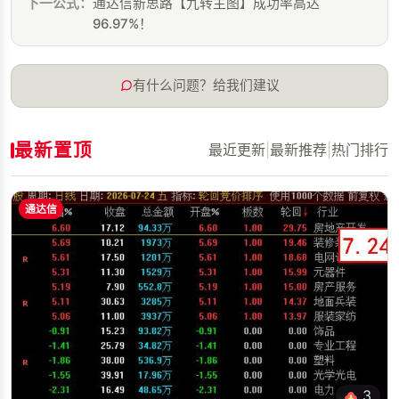
下一公式：
通达信新思路【九转主图】成功率高达
96.97%！
有什么问题？给我们建议
最新置顶
最近更新
|
最新推荐
|
热门排行
通达信
3