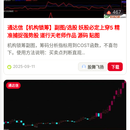
467
通达信【机构锁筹】副图/选股 妖股必定上穿5 精
准捕捉强势股 道行天老师作品 源码 贴图
机构锁筹副图，筹码分析指标用到COST函数，不喜勿
下。使用方法说明：买卖点判断直观...
2025-09-11
股舞飞扬
下载
通达信