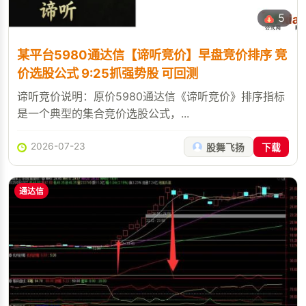
5
某平台5980通达信【谛听竞价】早盘竞价排序 竞
价选股公式 9:25抓强势股 可回测
谛听竞价说明：原价5980通达信《谛听竞价》排序指标
是一个典型的集合竞价选股公式，...
2026-07-23
股舞飞扬
下载
通达信