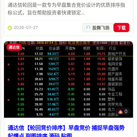
通达信轮回是一款专为早盘集合竞价设计的优质排序指
标公式，旨在帮助投资者快速锁定...
2026-07-27
股舞飞扬
下载
通达信
0
通达信【轮回竞价排序】早盘竞价 捕捉早盘强势
起爆点 副图排序 源码 贴图