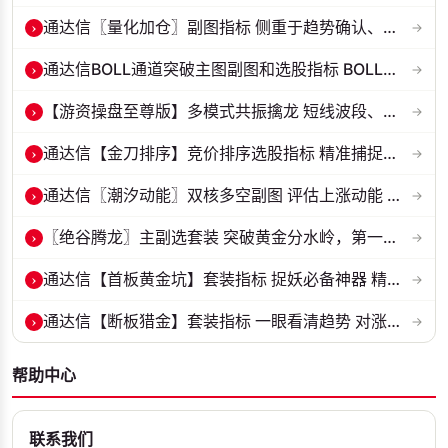
›
通达信〖量化加仓〗副图指标 侧重于趋势确认、量能配合与高低位反转信号...
→
›
通达信BOLL通道突破主图副图和选股指标 BOLL通达突破追踪主力动向 源码...
→
›
【游资操盘至尊版】多模式共振擒龙 短线波段、低位抄底、游资启动行情量...
→
›
通达信【金刀排序】竞价排序选股指标 精准捕捉强势首板 源码 贴图
→
›
通达信〖潮汐动能〗双核多空副图 评估上涨动能 量化判断多空力量的强弱...
→
›
〖绝谷腾龙〗主副选套装 突破黄金分水岭，第一根跳空金手指全套战法
→
›
通达信【首板黄金坑】套装指标 捉妖必备神器 精准捕捉强势股的起爆点 源...
→
›
通达信【断板猎金】套装指标 一眼看清趋势 对涨停板以后趋势进行研判 源...
→
帮助中心
联系我们