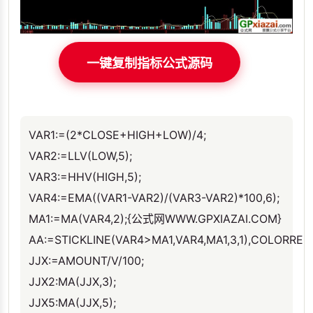
一键复制指标公式源码
VAR1:=(2*CLOSE+HIGH+LOW)/4;
VAR2:=LLV(LOW,5);
VAR3:=HHV(HIGH,5);
VAR4:=EMA((VAR1-VAR2)/(VAR3-VAR2)*100,6);
MA1:=MA(VAR4,2);{公式网WWW.GPXIAZAI.COM}
AA:=STICKLINE(VAR4>MA1,VAR4,MA1,3,1),COLORRED
JJX:=AMOUNT/V/100;
JJX2:MA(JJX,3);
JJX5:MA(JJX,5);