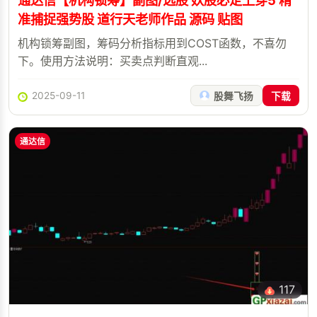
通达信【机构锁筹】副图/选股 妖股必定上穿5 精
准捕捉强势股 道行天老师作品 源码 贴图
机构锁筹副图，筹码分析指标用到COST函数，不喜勿
下。使用方法说明：买卖点判断直观...
2025-09-11
股舞飞扬
下载
通达信
117