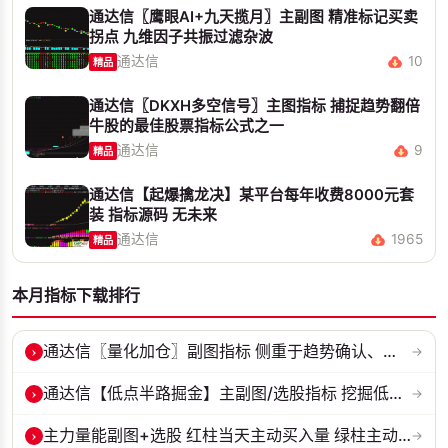
通达信〖鹰眼AI+九天揽月〗主副图 精准标记买卖
拐点 九维因子共振过滤杂波
通达信
10
精品
通达信〖DKXH多空信号〗主图指标 捕捉趋势翻倍
牛股的最佳股票指标公式之一
通达信
9
精品
通达信【起爆擒龙决】某平台每年收费8000元套
装 指标源码 无未来
通达信
1965
精品
本月指标下载排行
›
通达信〖量化加仓〗副图指标 侧重于趋势确认、量能配合与高低位反转信号...
→
›
通达信【低点半路掘金】主副图/选股指标 挖掘低吸 半路下跌低吸思路 源...
→
›
主力量能副图+选股 红柱当天主动买入量 绿柱主动卖出量
→