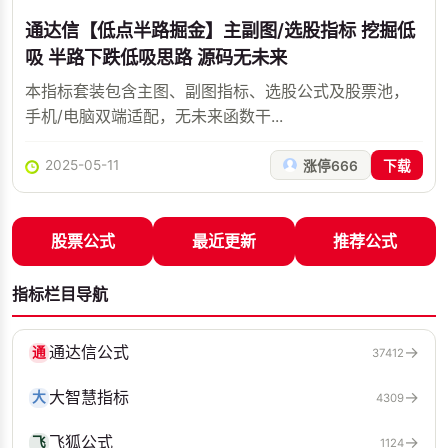
通达信【低点半路掘金】主副图/选股指标 挖掘低
吸 半路下跌低吸思路 源码无未来
本指标套装包含主图、副图指标、选股公式及股票池，
手机/电脑双端适配，无未来函数干...
2025-05-11
涨停666
下载
股票公式
最近更新
推荐公式
指标栏目导航
通达信公式
→
通
37412
大智慧指标
→
大
4309
飞狐公式
→
飞
1124