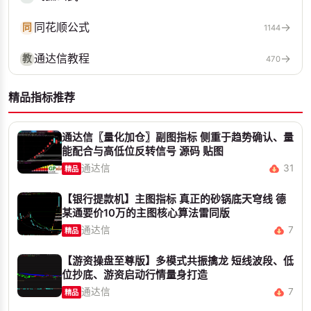
同花顺公式
→
同
1144
通达信教程
→
教
470
精品指标推荐
通达信〖量化加仓〗副图指标 侧重于趋势确认、量
能配合与高低位反转信号 源码 贴图
通达信
31
精品
【银行提款机】主图指标 真正的砂锅底天穹线 德
某通要价10万的主图核心算法雷同版
通达信
7
精品
【游资操盘至尊版】多模式共振擒龙 短线波段、低
位抄底、游资启动行情量身打造
通达信
7
精品