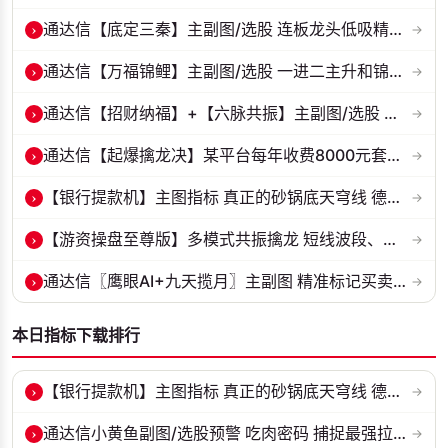
›
通达信【底定三秦】主副图/选股 连板龙头低吸精准量化 出票少而精 五年...
→
›
通达信【万福锦鲤】主副图/选股 一进二主升和锦鲤回调两种模式 源码
→
›
通达信【招财纳福】+【六脉共振】主副图/选股 自用经历实战的指标 抓强...
→
›
通达信【起爆擒龙决】某平台每年收费8000元套装 指标源码 无未来
→
›
【银行提款机】主图指标 真正的砂锅底天穹线 德某通要价10万的主图核心...
→
›
【游资操盘至尊版】多模式共振擒龙 短线波段、低位抄底、游资启动行情量...
→
›
通达信〖鹰眼AI+九天揽月〗主副图 精准标记买卖拐点 九维因子共振过滤杂...
→
本日指标下载排行
›
【银行提款机】主图指标 真正的砂锅底天穹线 德某通要价10万的主图核心...
→
›
通达信小黄鱼副图/选股预警 吃肉密码 捕捉最强拉升段 源码 贴图
→